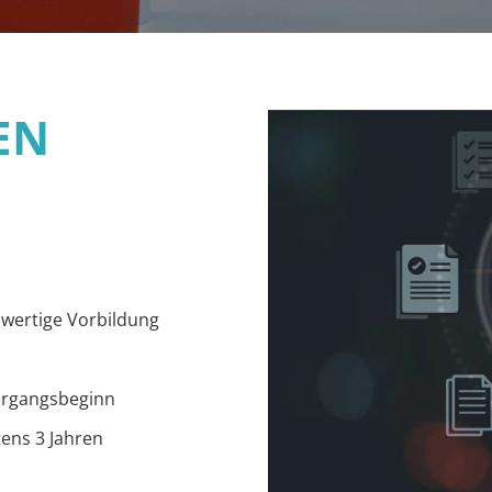
EN
hwertige Vorbildung
ehrgangsbeginn
tens 3 Jahren